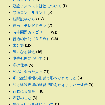
建設アスベスト訴訟について
(1)
悪徳コンサルタント
(5)
新聞記事から
(117)
映画・テレビドラマ
(7)
時事問題カテゴリー
(91)
普通の日記（ＮＥＷ）
(26)
未分類
(115)
気になる報道
(16)
申告処理について
(1)
私の仕事
(4)
私の出会った人々
(11)
私は建設現場の監督で恥をかきました
(6)
私は建設現場の監督で恥をかきましたー外伝
(5)
行政に苦情を！
(6)
表彰のこと
(8)
賃金不払い事件について
(11)