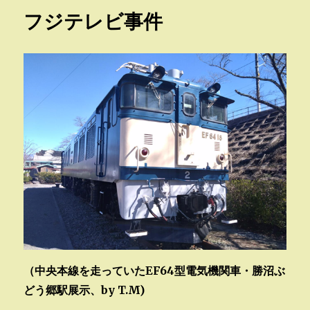
リ
フジテレビ事件
ー
（中央本線を走っていたEF64型電気機関車・勝沼ぶ
どう郷駅展示、by T.M)