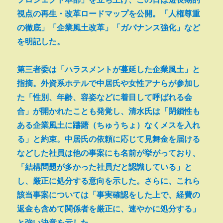
視点の再生・改革ロードマップを公開。「人権尊重
の徹底」「企業風土改革」「ガバナンス強化」など
を明記した。
第三者委は「ハラスメントが蔓延した企業風土」と
指摘。外資系ホテルで中居氏や女性アナらが参加し
た「性別、年齢、容姿などに着目して呼ばれる会
合」が開かれたことも発覚し、清水氏は「閉鎖性も
ある企業風土に躊躇（ちゅうちょ）なくメスを入れ
る」と約束。中居氏の依頼に応じて見舞金を届ける
などした社員は他の事案にも名前が挙がっており、
「結構問題が多かった社員だと認識している」と
し、厳正に処分する意向を示した。さらに、これら
該当事案については「事実確認をした上で、経費の
返金も含めて関係者を厳正に、速やかに処分する」
と強い決意を示した。