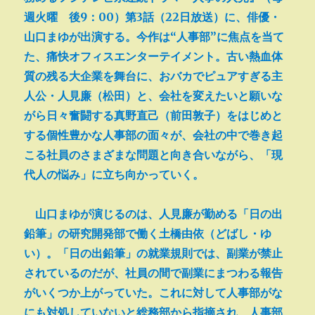
週火曜 後9：00）第3話（22日放送）に、俳優・
山口まゆが出演する。今作は“人事部”に焦点を当て
た、痛快オフィスエンターテイメント。古い熱血体
質の残る大企業を舞台に、おバカでピュアすぎる主
人公・人見廉（松田）と、会社を変えたいと願いな
がら日々奮闘する真野直己（前田敦子）をはじめと
する個性豊かな人事部の面々が、会社の中で巻き起
こる社員のさまざまな問題と向き合いながら、「現
代人の悩み」に立ち向かっていく。
山口まゆが演じるのは、人見廉が勤める「日の出
鉛筆」の研究開発部で働く土橋由依（どばし・ゆ
い）。「日の出鉛筆」の就業規則では、副業が禁止
されているのだが、社員の間で副業にまつわる報告
がいくつか上がっていた。これに対して人事部がな
にも対処していないと総務部から指摘され、人事部