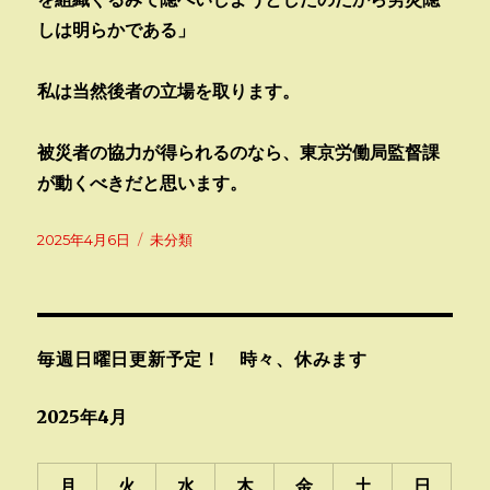
しは明らかである」
私は当然後者の立場を取ります。
被災者の協力が得られるのなら、東京労働局監督課
が動くべきだと思います。
投
カ
2025年4月6日
未分類
稿
テ
日:
ゴ
リ
ー
毎週日曜日更新予定！ 時々、休みます
2025年4月
月
火
水
木
金
土
日