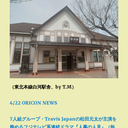
（東北本線白河駅舎、by T.M）
4/22 ORICON NEWS
7人組グループ・Travis Japanの松田元太が主演を
務めるフジテレビ系連続ドラマ『人事の人見』（毎