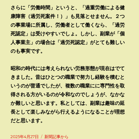
さらに「労働時間」というと、「過重労働による健
康障害（過労死案件！）」も見落とせません。２つ
の事業場に所属し、労働者として働くなら、「過労
死認定」は受けやすいでしょ。しかし、副業が「個
人事業主」の場合は「過労死認定」がとても難しい
のも事実です。
昭和の時代には考えられない労務形態が現在はでて
きました。昔はひとつの職業で努力し経験を積むと
いうのが普通でしたが、複数の職業にに専門性を取
得される方がいるのが令和なのでしょうが、なかな
か難しいと思います。私としては、副業は趣味の延
長として楽しみながら行えるようになることが理想
だと思います。
投
カ
2025年4月27日
新聞記事から