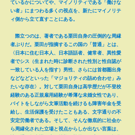
ているかについてや、マイノリティである「働けな
い者」にまつわる多くの視点を、新たにマイノリテ
ィ側から立て直すことにある。
際立つのは、著者である栗田自身の圧倒的な周縁
者ぶりだ。栗田が指摘するこの国の「普通」とは、
〈日本に住む日本人、日本語話者、健常者、異性愛
者でシス（生まれた時に診断された性別と性自認が
一致している人を指す）男性、さらには首都圏出身
などなどといった「マジョリティの詰め合わせ」み
たいな存在〉。対して栗田自身は高学歴だが不登校
経験のある正規雇用経験が希薄な未婚女性であり、
バイトをしながら文筆活動を続けるも障害年金を受
給し、生活保護を受けたこともある、文字通りの不
安定労働者である。そして、そんな徹底的に社会か
ら周縁化された立場と視点からしか出ない言葉は、