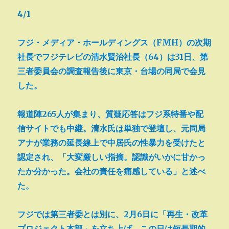
4/1
フジ・メディア・ホールディングス（FMH）の次期
社長でフジテレビの清水賢治社長（64）は31日、第
三者委員会の調査報告後に東京・台場の同局で会見
した。
報道陣265人が集まり、質疑応答はフジ系特番や配
信サイトでも中継。清水氏は単独で登壇し、元同局
アナが業務の延長線上で中居氏の性暴力を受けたと
認定され、「大変厳しい指摘。認識がいかに甘かっ
たか分かった。会社の責任を痛感している」と述べ
た。
フジでは第三者委とは別に、2月6日に「再生・改革
プロジェクト本部」を立ち上げ、この日は短長期的