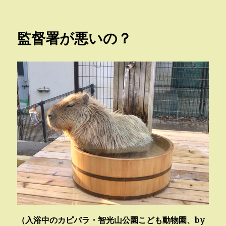
稿
テ
日:
ゴ
リ
監督署が悪いの？
ー
（入浴中のカピバラ・智光山公園こども動物園、by