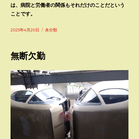
は、病院と労働者の関係もそれだけのことだという
ことです。
投
カ
2025年4月20日
未分類
稿
テ
日:
ゴ
リ
無断欠勤
ー