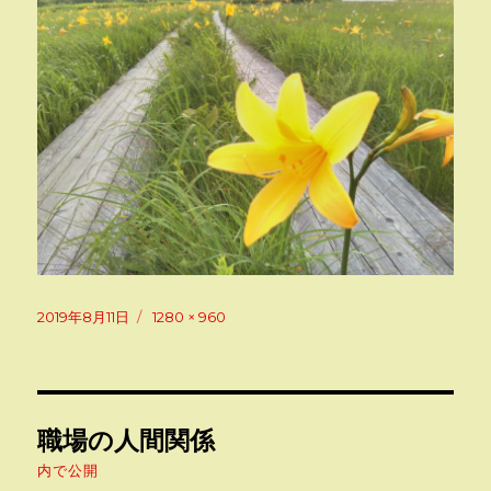
投
フ
2019年8月11日
1280 × 960
稿
ル
日:
サ
イ
ズ
投
職場の人間関係
稿
内で公開