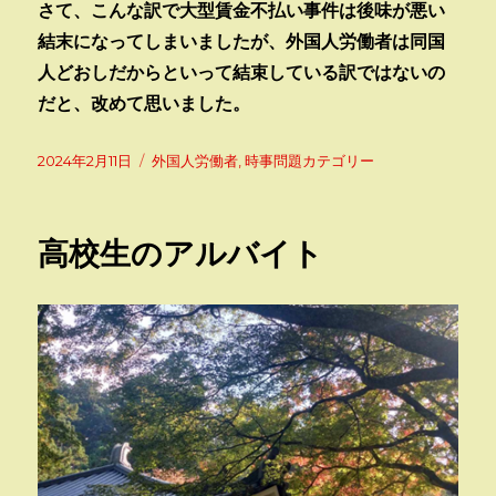
さて、こんな訳で大型賃金不払い事件は後味が悪い
結末になってしまいましたが、外国人労働者は同国
人どおしだからといって結束している訳ではないの
だと、改めて思いました。
投
カ
2024年2月11日
外国人労働者
,
時事問題カテゴリー
稿
テ
日:
ゴ
リ
高校生のアルバイト
ー