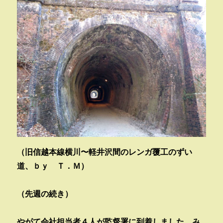
（旧信越本線横川〜軽井沢間のレンガ覆工のずい
道、ｂｙ Ｔ．Ｍ）
（先週の続き）
やがて会社担当者４人が監督署に到着しました。み