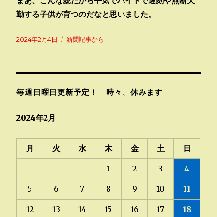
まあ、こんな親だから平気でバイトで遅刻や無断欠
勤する子供が育つのだなと思いました。
投
カ
2024年2月4日
新聞記事から
稿
テ
日:
ゴ
リ
ー
毎週日曜日更新予定！ 時々、休みます
2024年2月
月
火
水
木
金
土
日
1
2
3
4
5
6
7
8
9
10
11
12
13
14
15
16
17
18