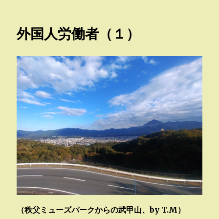
稿
テ
日:
ゴ
リ
外国人労働者（１）
ー
（秩父ミューズパークからの武甲山、by T.M）