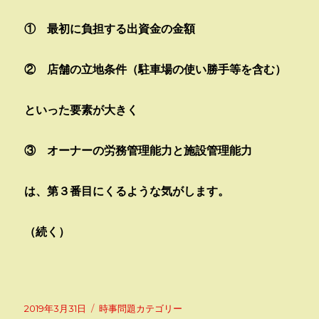
① 最初に負担する出資金の金額
② 店舗の立地条件（駐車場の使い勝手等を含む）
といった要素が大きく
③ オーナーの労務管理能力と施設管理能力
は、第３番目にくるような気がします。
（続く）
投
カ
2019年3月31日
時事問題カテゴリー