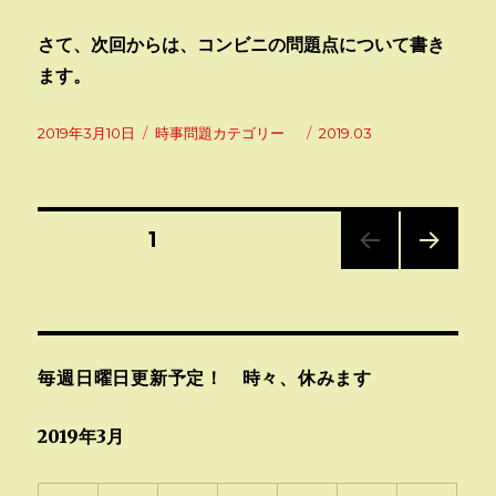
さて、次回からは、コンビニの問題点について書き
ます。
投
カ
タ
2019年3月10日
時事問題カテゴリー
2019.03
稿
テ
グ
日:
ゴ
リ
ー
投
固定ページ
1
次の
稿
ペー
ジ
ナ
毎週日曜日更新予定！ 時々、休みます
ビ
2019年3月
ゲ