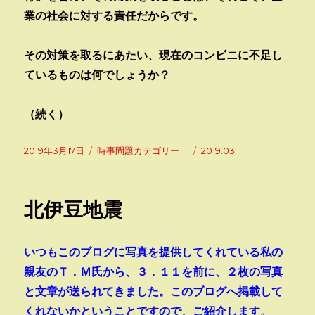
業の社会に対する責任だからです。
その対策を取るにあたい、現在のコンビニに不足し
ているものは何でしょうか？
（続く）
投
カ
タ
2019年3月17日
時事問題カテゴリー
2019.03
稿
テ
グ
日:
ゴ
リ
北伊豆地震
ー
いつもこのブログに写真を提供してくれている私の
親友のＴ．Ｍ氏から、３．１１を前に、２枚の写真
と文章が送られてきました。このブログへ掲載して
くれないかということですので、ご紹介します。