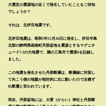
大震災の震源地の近くで発生していたことをご存知
でしょうか？
それは、北伊豆地震です。
北伊豆地震は、昭和
5
年
11
月
26
日に発生し、伊豆半島
北部の静岡県函南町丹那盆地を震源とするマグニチ
ュード
7.3
の大地震で、隣の三島市で震度
6
を記録し
ました。
この地震を発生させた丹那断層は、断層線に対面し
て向こう側の地盤が相対的に左に動いたので左横ず
れ断層と言われています。
現在、丹那盆地には、火雷（からい）神社と丹那断