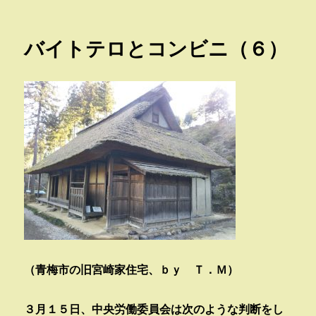
稿
テ
日:
ゴ
リ
バイトテロとコンビニ（６）
ー
（青梅市の旧宮崎家住宅、ｂｙ Ｔ．Ｍ）
３月１５日、中央労働委員会は次のような判断をし