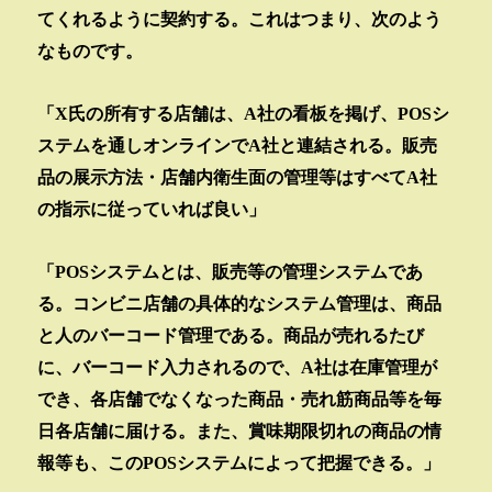
てくれるように契約する。これはつまり、次のよう
なものです。
「
X
氏の所有する店舗は、
A
社の看板を掲げ、
POS
シ
ステムを通しオンラインで
A
社と連結される。販売
品の展示方法・店舗内衛生面の管理等はすべて
A
社
の指示に従っていれば良い」
「
POS
システムとは、販売等の管理システムであ
る。コンビニ店舗の具体的なシステム管理は、商品
と人のバーコード管理である。商品が売れるたび
に、バーコード入力されるので、
A
社は在庫管理が
でき、各店舗でなくなった商品・売れ筋商品等を毎
日各店舗に届ける。また、賞味期限切れの商品の情
報等も、この
POS
システムによって把握できる。」