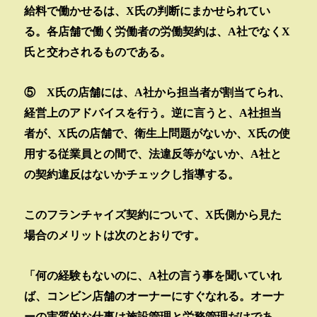
給料で働かせるは、
X
氏の判断にまかせられてい
る。各店舗で働く労働者の労働契約は、
A
社でなく
X
氏と交わされるものである。
⑤
X
氏の店舗には、
A
社から担当者が割当てられ、
経営上のアドバイスを行う。逆に言うと、
A
社担当
者が、
X
氏の店舗で、衛生上問題がないか、
X
氏の使
用する従業員との間で、法違反等がないか、
A
社と
の契約違反はないかチェックし指導する。
このフランチャイズ契約について、
X
氏側から見た
場合のメリットは次のとおりです。
「何の経験もないのに、
A
社の言う事を聞いていれ
ば、コンビン店舗のオーナーにすぐなれる。オーナ
ーの実質的な仕事は施設管理と労務管理だけであ