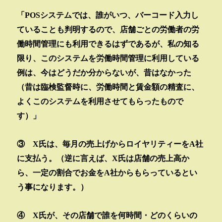
「
POS
システムでは、誰がいつ、バーコード入力し
ていることも判明するので、店舗ごとの労働者の労
働時間管理にも利用できるはずであるが、私の知る
限り、このシステムを労働時間管理に利用している
例は、今はどうだか分からないが、昔はなかった
（昔は臨検監督時に、労働時間と賃金額の精査に、
よくこのシステムを利用させてもらったもので
す）」
③
X
氏は、毎月の売上げからロイヤリティーを
A
社
に支払う。（逆に言えば、
X
氏は店舗の売上高か
ら、一定の割合でお金を
A
社からもらっているとい
う事になります。）
④
X
氏が、その店舗で誰を何時間・どのくらいの