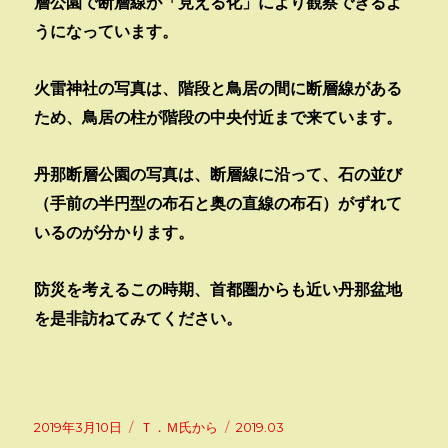
層公園で断層線が「見える化」により観察できるよ
うになっています。
火雷神社の写真は、階段と鳥居の間に断層線がある
ため、鳥居の柱が階段の中央付近まで来ています。
丹那断層公園の写真は、断層線に沿って、石の並び
（手前の半円型の布石と奥の直線の布石）がずれて
いるのが分かります。
防災を考えるこの時期、首都圏からも近い丹那盆地
を是非訪ねてみてください。
投
カ
タ
2019年3月10日
Ｔ．Ｍ氏から
2019.03
稿
テ
グ