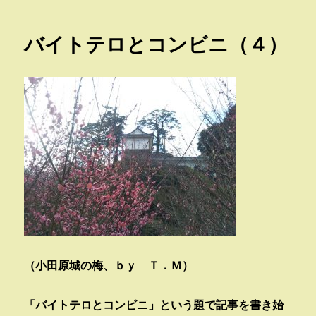
日:
ゴ
リ
バイトテロとコンビニ（４）
ー
（小田原城の梅、ｂｙ Ｔ．Ｍ）
「バイトテロとコンビニ」という題で記事を書き始