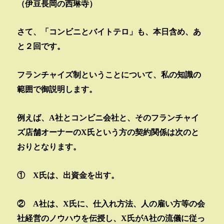
（伊豆長岡の西琳寺）
さて、「コンビニとバイトテロ」も、本日含め、あ
と２回です。
フランチャイズ制ということについて、私の知識の
範囲で御説明します。
例えば、
A
社とコンビニ会社と、そのフランチャイ
ズ店舗オーナーの
X
氏という方の契約関係は次のと
おりとなります。
①
X
氏は、出資金を出す。
②
A
社は、
X
氏に、仕入れ方法、人の雇い方等の会
社経営のノウハウを伝授し、
X
氏が
A
社の流儀に従っ