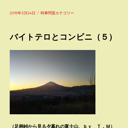
投
カ
2019年3月24日
時事問題カテゴリー
稿
テ
日:
ゴ
リ
バイトテロとコンビニ（５）
ー
（足柄峠から見る夕暮れの富士山、ｂｙ Ｔ．Ｍ）