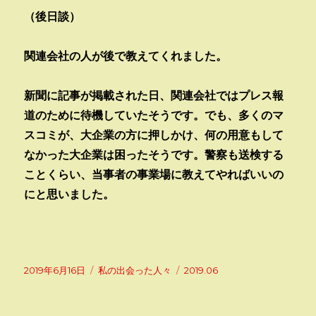
（後日談）
関連会社の人が後で教えてくれました。
新聞に記事が掲載された日、関連会社ではプレス報
道のために待機していたそうです。でも、多くのマ
スコミが、大企業の方に押しかけ、何の用意もして
なかった大企業は困ったそうです。警察も送検する
ことくらい、当事者の事業場に教えてやればいいの
にと思いました。
投
カ
タ
2019年6月16日
私の出会った人々
2019.06
稿
テ
グ
日:
ゴ
リ