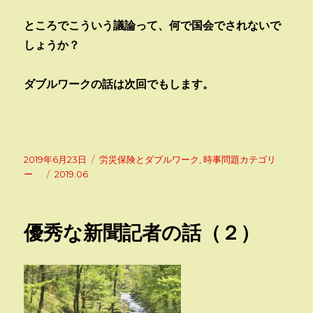
ところでこういう議論って、何で国会でされないで
しょうか？
ダブルワークの話は次回でもします。
投
カ
2019年6月23日
労災保険とダブルワーク
,
時事問題カテゴリ
稿
タ
テ
ー
2019.06
日:
グ
ゴ
リ
ー
優秀な新聞記者の話（２）