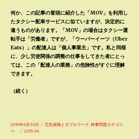
何か、この記事の冒頭に紹介した「MOV」を利用し
たタクシー配車サービスに似ていますが、決定的に
違うものがあります。「MOV」の場合はタクシー運
転手は「労働者」ですが、「ウーバーイーツ（Uber
Eats）」の配達人は「個人事業主」です。私と同様
に、少し労使関係の調整の仕事をしてきた者にとっ
ては、この「配達人の業務」の危険性がすぐに理解
できます。
（続く）
投
カ
2019年6月30日
労災保険とダブルワーク
,
時事問題カテゴリ
稿
タ
テ
ー
2019.06
日:
グ
ゴ