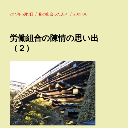
投
カ
タ
2019年6月9日
私の出会った人々
2019.06
稿
テ
グ
日:
ゴ
リ
労働組合の陳情の思い出
ー
（２）