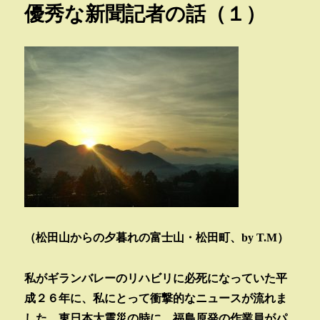
優秀な新聞記者の話（１）
ー
（
松田山からの夕暮れの富士山・松田町、by T.M）
私がギランバレーのリハビリに必死になっていた平
成２６年に、私にとって衝撃的なニュースが流れま
した。東日本大震災の時に、福島原発の作業員がパ