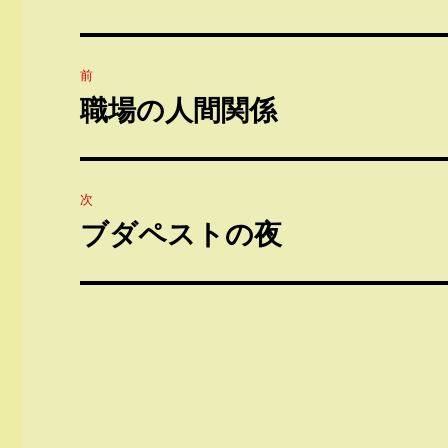
投
前
稿
職場の人間関係
前
の
ナ
投
ビ
稿:
次
ゲ
ブダペストの夜
次
の
ー
投
シ
稿:
ョ
ン