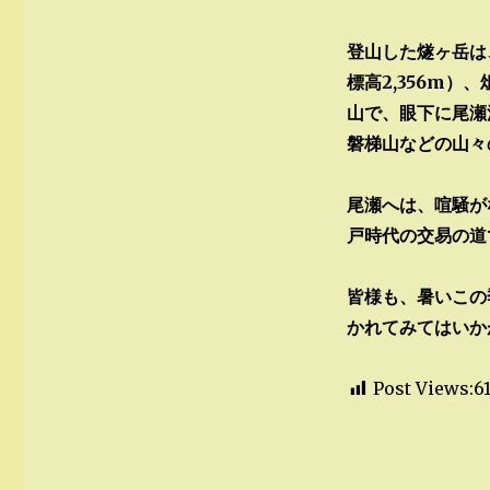
登山した燧ヶ岳は
標高2,356m）
山で、眼下に尾瀬
磐梯山などの山々
尾瀬へは、喧騒が
戸時代の交易の道
皆様も、暑いこの
かれてみてはいか
Post Views:6