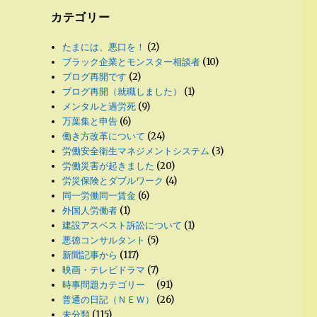
カテゴリー
たまには、悪口を！
(2)
ブラック企業とモンスター相談者
(10)
ブログ再開です
(2)
ブログ再開（就職しました）
(1)
メンタルと過労死
(9)
万葉集と申告
(6)
働き方改革について
(24)
労働安全衛生マネジメントシステム
(3)
労働災害が起きました
(20)
労災保険とダブルワーク
(4)
同一労働同一賃金
(6)
外国人労働者
(1)
建設アスベスト訴訟について
(1)
悪徳コンサルタント
(5)
新聞記事から
(117)
映画・テレビドラマ
(7)
時事問題カテゴリー
(91)
普通の日記（ＮＥＷ）
(26)
未分類
(115)