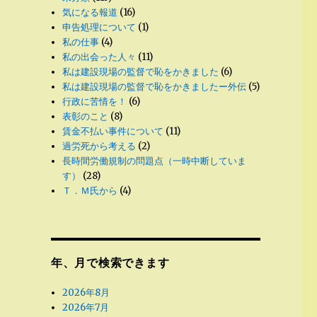
気になる報道
(16)
申告処理について
(1)
私の仕事
(4)
私の出会った人々
(11)
私は建設現場の監督で恥をかきました
(6)
私は建設現場の監督で恥をかきましたー外伝
(5)
行政に苦情を！
(6)
表彰のこと
(8)
賃金不払い事件について
(11)
過労死から考える
(2)
長時間労働規制の問題点（一時中断していま
す）
(28)
Ｔ．Ｍ氏から
(4)
年、月で検索できます
2026年8月
2026年7月