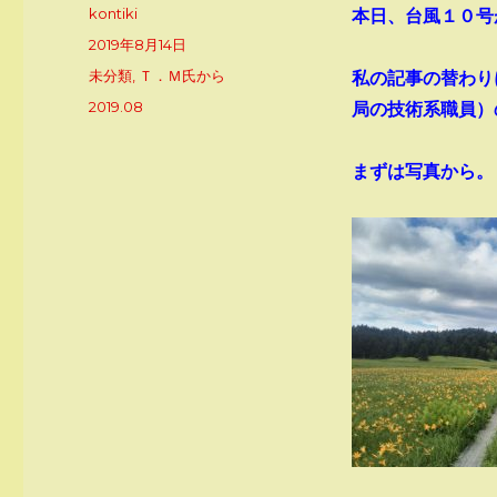
投
kontiki
本日、台風１０号
稿
投
2019年8月14日
者
稿
カ
未分類
,
Ｔ．Ｍ氏から
私の記事の替わり
日:
テ
タ
2019.08
局の技術系職員）
ゴ
グ
リ
ー
まずは写真から。