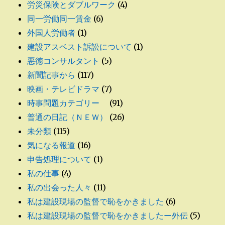
労災保険とダブルワーク
(4)
同一労働同一賃金
(6)
外国人労働者
(1)
建設アスベスト訴訟について
(1)
悪徳コンサルタント
(5)
新聞記事から
(117)
映画・テレビドラマ
(7)
時事問題カテゴリー
(91)
普通の日記（ＮＥＷ）
(26)
未分類
(115)
気になる報道
(16)
申告処理について
(1)
私の仕事
(4)
私の出会った人々
(11)
私は建設現場の監督で恥をかきました
(6)
私は建設現場の監督で恥をかきましたー外伝
(5)