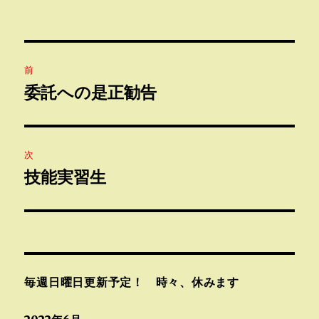
稿
稿
テ
者
日:
ゴ
リ
ー
投
前
稿
委託への是正勧告
前
の
ナ
投
ビ
稿:
次
ゲ
技能実習生
次
の
ー
投
シ
稿:
ョ
毎週日曜日更新予定！ 時々、休みます
ン