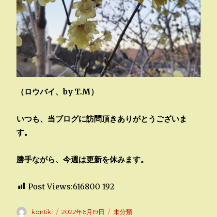
（ロウバイ、by T.M）
いつも、当ブログに訪問頂きありがとうございま
す。
勝手ながら、今週は更新を休みます。
Post Views:616800
192
投
投
カ
kontiki
2022年6月19日
未分類